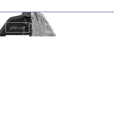
+966-531490003
من نحن
الحجز
+966-558419888
الخدمات
سياراتنا
+966-920029566
تم
(تحويلة 400)
أدخل بريدك
المعرض
المدوّنة
info@alqotr-
الإلكتروني
limo.com
للاشتراك في
اتصل بنا
قائمتنا البريدية :)
booking@alqotr-
limo.com
تسجيل دخول/انشاء حساب
المملكة العربية
English
السعودية، طريق
الدائري الشمالي
الفرعي، مخرج 6،
سياسة الشروط والأحكام
حي الوادي، الرياض،
المكتب رقم 47
سياسة الخصوصية
متوفّرون على مدار
الساعة (24/7)