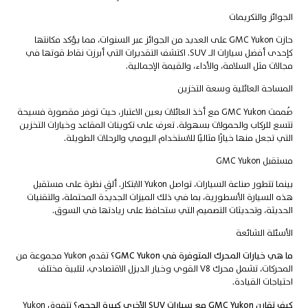
الجوائز والتكريمات
حازت GMC Yukon على العديد من الجوائز عبر السنوات، مما يؤكد مكانتها
كإحدى أفضل سيارات الـ SUV. اكتشف التقديرات التي أبرزت نقاط قوتها في
مجالات مثل السلامة، والأداء، والقيمة الإجمالية.
المساحة العائلية وسعة التخزين
صُممت GMC Yukon مع أخذ العائلات بعين الاعتبار، حيث توفر مقصورة فسيحة
تتسع للركاب والحمولات بسهولة. تعرف على تكوينات المقاعد وخيارات التخزين
التي تجعل منها خيارًا مثاليًا للاستخدام اليومي والرحلات الطويلة.
مستقبل GMC Yukon
بينما تتطور صناعة السيارات، تواصل Yukon الابتكار. ألقِ نظرة على مستقبل
هذه السيارة الأسطورية، بما في ذلك الميزات الجديدة المحتملة، والتقنيات
الحديثة، وتحديثات التصميم التي ستحافظ على ريادتها في السوق.
الأسئلة الشائعة
ما هي خيارات المحرك المتوفرة في GMC Yukon؟
تقدم Yukon مجموعة من
المحركات، تشمل محرك V8 القوي وخيار الديزل الاقتصادي، لتلبية مختلف
احتياجات القيادة.
كيف تقارن GMC Yukon مع سيارات SUV الأخرى كبيرة الحجم؟
تتفوق Yukon