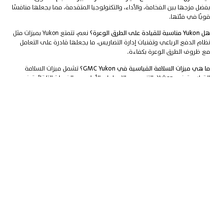
بفضل مزجها بين الفخامة، والأداء، والتكنولوجيا المتقدمة، مما يجعلها منافسًا
قويًا في فئتها.
هل Yukon مناسبة للقيادة على الطرق الوعرة؟
نعم، تتمتع Yukon بميزات مثل
نظام الدفع الرباعي وتقنيات إدارة التضاريس، ما يجعلها قادرة على التعامل
مع ظروف الطرق الوعرة بكفاءة.
ما هي ميزات السلامة القياسية في GMC Yukon؟
تشمل ميزات السلامة
القياسية في Yukon: التنبيه من الاصطدام الأمامي، والفرملة التلقائية في
حالات الطوارئ، ونظام التحذير عند مغادرة المسار، وغيرها.
ما هي قدرة السحب في GMC Yukon؟
توفر Yukon قدرات سحب مذهلة تصل
إلى 8,400 رطل، وذلك حسب المحرك والتجهيزات.
الخاتمة
GMC Yukon هي التجسيد الحقيقي للقوة، والفخامة، والتعددية في سيارة
واحدة. من التصميم اللافت والأداء القوي إلى المساحة الرحبة والتقنيات
المتقدمة، تقدم Yukon تجربة قيادة لا مثيل لها، وتثبت مكانتها كخيار رائد في
عالم سيارات SUV.