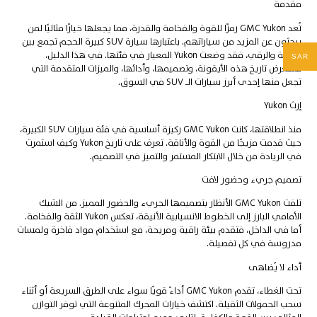
مقدمة
تُعد GMC Yukon رمزًا للقوة والفخامة والقدرة، مما يجعلها خيارًا مثاليًا لمن
يبحثون عن المزيد من سياراتهم. باعتبارها سيارة SUV كبيرة الحجم تجمع بين
المتانة والرقي، فقد وضعت Yukon المعيار في فئتها. في هذا الدليل،
SAR
نستعرض تاريخ هذه الأيقونة، وتصميمها، وأدائها، والميزات المتقدمة التي
تجعل منها إحدى أبرز سيارات الـ SUV في السوق.
إرث Yukon
منذ انطلاقتها، كانت GMC Yukon ركيزة أساسية في فئة سيارات SUV الكبيرة،
حيث قدمت مزيجًا من القوة والأناقة. تعرف على تاريخ Yukon وكيف استمرت
في الريادة من خلال الابتكار المستمر والتميز في التصميم.
تصميم جريء وحضور لافت
تلفت GMC Yukon الأنظار بتصميمها الجريء والحضور المميز. من الشبك
الأمامي البارز إلى الخطوط الانسيابية الأنيقة، تعكس Yukon الثقة والفخامة.
أما في الداخل، فتقدم بيئة راقية ومريحة، مع استخدام مواد فاخرة ولمسات
مدروسة في كل تفصيلة.
أداء لا يُضاهى
تحت الغطاء، تقدم GMC Yukon أداءً قويًا سواء على الطرق السريعة أو أثناء
سحب الحمولات الثقيلة. اكتشف خيارات المحرك المتنوعة التي توفر التوازن