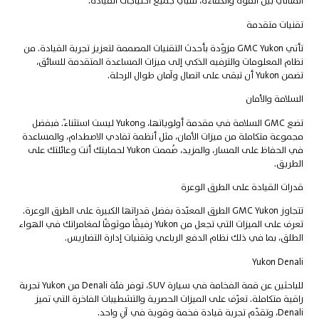
المثالي بين القوة والكفاءة، لتلبي جميع احتياجات القيادة.
تقنيات متقدمة
تأتي GMC Yukon مزوّدة بأحدث التقنيات المصممة لتعزيز تجربة القيادة. من
نظام المعلومات والترفيه الذكي إلى ميزات المساعدة المتقدمة للسائق،
تضمن Yukon أن تبقى على اتصال وآمان طوال الرحلة.
السلامة والأمان
تضع GMC السلامة في مقدمة أولوياتها، وYukon ليست استثناءً. فبفضل
مجموعة متكاملة من ميزات الأمان، مثل أنظمة تفادي الاصطدام، والمساعدة
في الحفاظ على المسار، والمزيد، صُممت Yukon لحمايتك أنت وعائلتك على
الطريق.
قدرات القيادة على الطرق الوعرة
تتجاوز GMC Yukon الطرق المعبّدة بفضل قدراتها الكبيرة على الطرق الوعرة.
تعرف على الميزات التي تجعل من Yukon رفيقًا موثوقًا لمغامراتك في الهواء
الطلق، بما في ذلك نظام الدفع الرباعي وتقنيات إدارة التضاريس.
Yukon Denali
للباحثين عن قمة الفخامة في سيارة SUV، توفر فئة Denali من Yukon تجربة
راقية متكاملة. تعرّف على الميزات الحصرية والتشطيبات الفاخرة التي تميز
Denali، وتقدّم تجربة قيادة فخمة وقوية في آنٍ واحد.