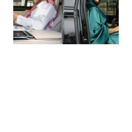
+966 53 742
About Us
9577
+966 55 846
Booking
OK
1260
Enter your
Services
Fleets
+966-
email
920029566 (Ext
address to
150)
Gallery
Blog
join our
logistics@alqotr.sa
mailing list :)
Contact Us
hamad.alshahrani@qotr.sa